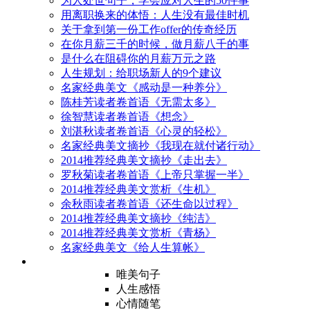
为人处世句子，学会应对人生的50件事
用离职换来的体悟：人生没有最佳时机
关于拿到第一份工作offer的传奇经历
在你月薪三千的时候，做月薪八千的事
是什么在阻碍你的月薪万元之路
人生规划：给职场新人的9个建议
名家经典美文《感动是一种养分》
陈桂芳读者卷首语《无需太多》
徐智慧读者卷首语《想念》
刘湛秋读者卷首语《心灵的轻松》
名家经典美文摘抄《我现在就付诸行动》
2014推荐经典美文摘抄《走出去》
罗秋菊读者卷首语《上帝只掌握一半》
2014推荐经典美文赏析《生机》
余秋雨读者卷首语《还生命以过程》
2014推荐经典美文摘抄《纯洁》
2014推荐经典美文赏析《青杨》
名家经典美文《给人生算帐》
唯美句子
人生感悟
心情随笔