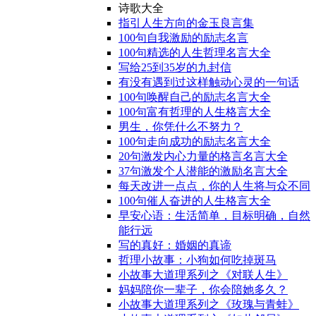
诗歌大全
指引人生方向的金玉良言集
100句自我激励的励志名言
100句精选的人生哲理名言大全
写给25到35岁的九封信
有没有遇到过这样触动心灵的一句话
100句唤醒自己的励志名言大全
100句富有哲理的人生格言大全
男生，你凭什么不努力？
100句走向成功的励志名言大全
20句激发内心力量的格言名言大全
37句激发个人潜能的激励名言大全
每天改进一点点，你的人生将与众不同
100句催人奋进的人生格言大全
早安心语：生活简单，目标明确，自然
能行远
写的真好：婚姻的真谛
哲理小故事：小狗如何吃掉斑马
小故事大道理系列之《对联人生》
妈妈陪你一辈子，你会陪她多久？
小故事大道理系列之《玫瑰与青蛙》