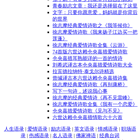
青春励志文章：我还是选择留在了这里
文字：只要你愿意爱，妈妈就是你背后
的世界
徐志摩经典爱情诗歌之《我等候你》
徐志摩爱情诗歌《我来扬子江边买一把
莲蓬》
徐志摩经典爱情诗歌全集《云游》
74首版六世达赖仓央嘉措爱情诗歌
仓央嘉措耳熟能详的一首的情诗
刘希武译古本仓央嘉措爱情诗歌大全
拉宾德拉纳特·泰戈尔诗精选
曾缄译古本六世达赖仓央嘉措诗集
徐志摩经典爱情诗歌《再别康桥》
写下一句诗，述说我心事
徐志摩的经典爱情诗《再不见雷峰》
徐志摩爱情诗歌全集《我有一个恋爱》
仓央嘉措爱情诗歌《见与不见》
六世达赖仓央嘉措情歌六十六首
人生语录
|
爱情语录
|
励志语录
|
英文语录
|
情感语录
|
职场语
录
|
伤感语录
|
名人语录
|
佛家禅语
|
经典台词