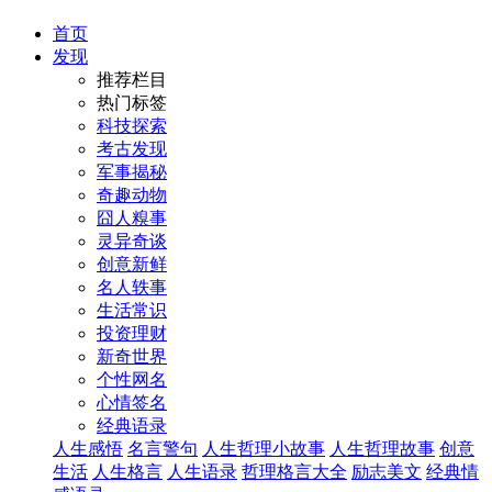
首页
发现
推荐栏目
热门标签
科技探索
考古发现
军事揭秘
奇趣动物
囧人糗事
灵异奇谈
创意新鲜
名人轶事
生活常识
投资理财
新奇世界
个性网名
心情签名
经典语录
人生感悟
名言警句
人生哲理小故事
人生哲理故事
创意
生活
人生格言
人生语录
哲理格言大全
励志美文
经典情