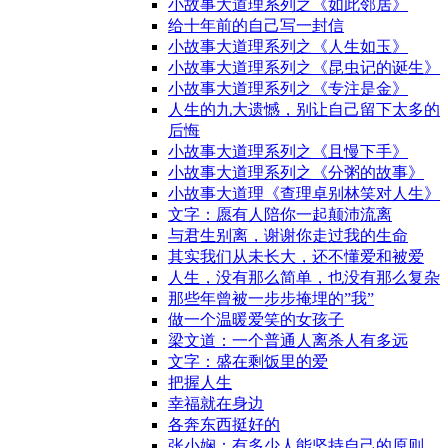
小故事大道理系列之《如此邻居》
给十年前的自己写一封信
小故事大道理系列之《人生如玉》
小故事大道理系列之《昆虫记的诞生》
小故事大道理系列之《专注是金》
人生的九大遗憾，别让自己留下太多的
后悔
小故事大道理系列之《且慢下手》
小故事大道理系列之《分粥的故事》
小故事大道理《查理卓别林笑对人生》
文字：愿有人陪你一起颠沛流离
与君生别离，谢谢你走过我的生命
其实我们从未长大，还不懂爱和被爱
人生，没有那么简单，也没有那么复杂
那些年曾被一步步掩埋的”我”
做一个温暖爱笑的女孩子
梁文道：一个普通人离杀人有多远
文字：盛在剩饭里的爱
把握人生
幸福就在身边
各奔东西挺好的
张小娴：有多少人能坚持自己的原则