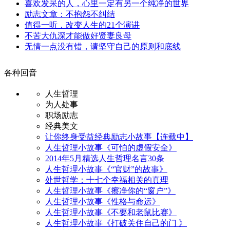
喜欢发呆的人，心里一定有另一个纯净的世界
励志文章：不抱怨不纠结
值得一听，改变人生的21个演讲
不苦大仇深才能做好贤妻良母
无情一点没有错，请坚守自己的原则和底线
各种回音
人生哲理
为人处事
职场励志
经典美文
让你终身受益经典励志小故事【连载中】
人生哲理小故事《可怕的虚假安全》
2014年5月精选人生哲理名言30条
人生哲理小故事《“官财”的故事》
处世哲学：十七个幸福相关的真理
人生哲理小故事《擦净你的“窗户”》
人生哲理小故事《性格与命运》
人生哲理小故事《不要和老鼠比赛》
人生哲理小故事《打破关住自己的门 》