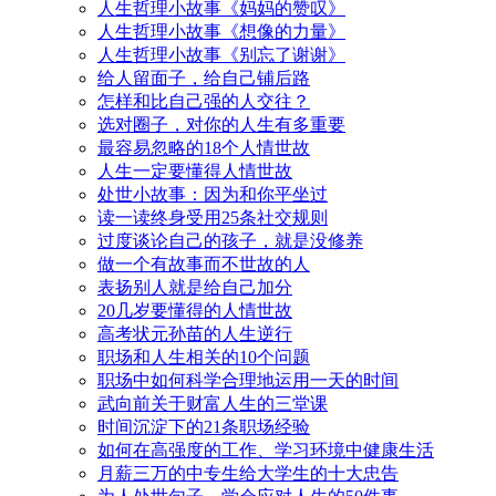
人生哲理小故事《妈妈的赞叹》
人生哲理小故事《想像的力量》
人生哲理小故事《别忘了谢谢》
给人留面子，给自己铺后路
怎样和比自己强的人交往？
选对圈子，对你的人生有多重要
最容易忽略的18个人情世故
人生一定要懂得人情世故
处世小故事：因为和你平坐过
读一读终身受用25条社交规则
过度谈论自己的孩子，就是没修养
做一个有故事而不世故的人
表扬别人就是给自己加分
20几岁要懂得的人情世故
高考状元孙苗的人生逆行
职场和人生相关的10个问题
职场中如何科学合理地运用一天的时间
武向前关于财富人生的三堂课
时间沉淀下的21条职场经验
如何在高强度的工作、学习环境中健康生活
月薪三万的中专生给大学生的十大忠告