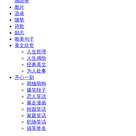
感语录
图片
语录
随笔
诗歌
励志
唯美句子
美文欣赏
人生哲理
人生感悟
经典美文
为人处事
开心一刻
萌猫萌狗
爆笑段子
恋人笑话
暴走漫画
校园笑话
家庭笑话
职场笑话
搞笑签名