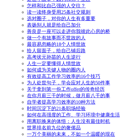
怎样和比自己强的人交往？
读一读终身受用25条社交规则
选对圈子，对你的人生有多重要
表扬别人就是给自己加分
善良是一座可以走进你我彼此心房的桥
做一个有故事而不世故的人
最容易忽略的18个人情世故
给人留面子，给自己铺后路
高考状元孙苗的人生逆行
人生一定要懂得人情世故
如何成为关键人物的圈内人
有效提高工作学习效率的16个技巧
为人处世句子，学会应对人生的50件事
关于拿到第一份工作offer的传奇经历
在你月薪三千的时候，做月薪八千的事
自学者提高学习效率的10种方法
时间沉淀下的21条职场经验
如何在高强度的工作、学习环境中健康生活
用离职换来的体悟：人生没有最佳时机
世界排名前九位的奢侈品
一万个美丽的未来，不如一个温暖的现在