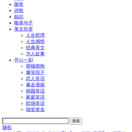
随笔
诗歌
励志
唯美句子
美文欣赏
人生哲理
人生感悟
经典美文
为人处事
开心一刻
萌猫萌狗
爆笑段子
恋人笑话
暴走漫画
校园笑话
家庭笑话
职场笑话
搞笑签名
随机