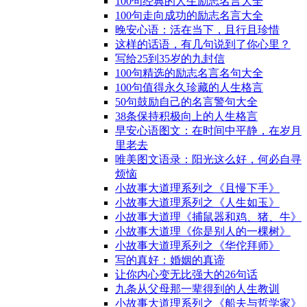
100句经典的人生励志名言大全
100句走向成功的励志名言大全
晚安心语：活在当下，且行且珍惜
这样的话语，有几句说到了你心里？
写给25到35岁的九封信
100句精选的励志名言名句大全
100句值得永久珍藏的人生格言
50句鼓励自己的名言警句大全
38条保持积极向上的人生格言
早安心语图文：在时间中平静，在岁月
里老去
唯美图文语录：阳光这么好，何必自寻
烦恼
小故事大道理系列之《且慢下手》
小故事大道理系列之《人生如玉》
小故事大道理《捕鼠器和鸡、猪、牛》
小故事大道理《你是别人的一棵树》
小故事大道理系列之《华佗拜师》
写的真好：婚姻的真谛
让你内心变无比强大的26句话
九条从父母那一辈得到的人生教训
小故事大道理系列之《船夫与哲学家》