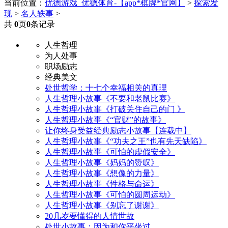
当前位置：
优德游戏_优德体育-【app*棋牌*官网】
>
探索发
现
>
名人轶事
>
共
0
页
0
条记录
人生哲理
为人处事
职场励志
经典美文
处世哲学：十七个幸福相关的真理
人生哲理小故事《不要和老鼠比赛》
人生哲理小故事《打破关住自己的门 》
人生哲理小故事《“官财”的故事》
让你终身受益经典励志小故事【连载中】
人生哲理小故事《“功夫之王”也有先天缺陷》
人生哲理小故事《可怕的虚假安全》
人生哲理小故事《妈妈的赞叹》
人生哲理小故事《想像的力量》
人生哲理小故事《性格与命运》
人生哲理小故事《可怕的圆周运动》
人生哲理小故事《别忘了谢谢》
20几岁要懂得的人情世故
处世小故事：因为和你平坐过