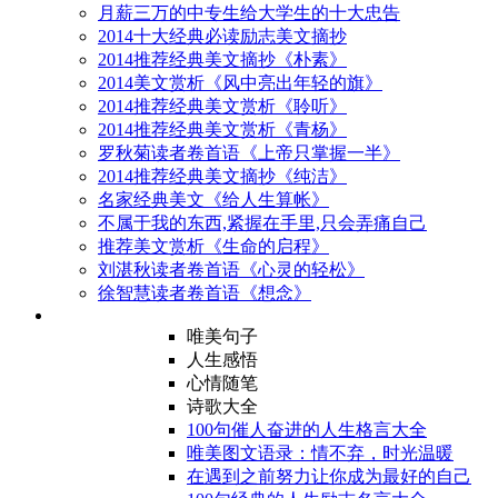
月薪三万的中专生给大学生的十大忠告
2014十大经典必读励志美文摘抄
2014推荐经典美文摘抄《朴素》
2014美文赏析《风中亮出年轻的旗》
2014推荐经典美文赏析《聆听》
2014推荐经典美文赏析《青杨》
罗秋菊读者卷首语《上帝只掌握一半》
2014推荐经典美文摘抄《纯洁》
名家经典美文《给人生算帐》
不属于我的东西,紧握在手里,只会弄痛自己
推荐美文赏析《生命的启程》
刘湛秋读者卷首语《心灵的轻松》
徐智慧读者卷首语《想念》
唯美句子
人生感悟
心情随笔
诗歌大全
100句催人奋进的人生格言大全
唯美图文语录：情不弃，时光温暖
在遇到之前努力让你成为最好的自己