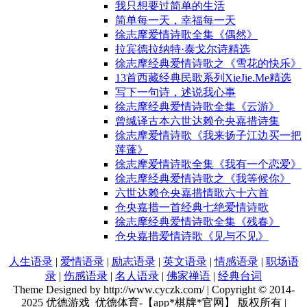
我只想要过简单的生活
简单每一天，幸福每一天
徐志摩爱情诗歌全集《偶然》
拉宾德拉纳特·泰戈尔诗精选
徐志摩经典爱情诗歌之《雪花的快乐》
13首西藏经典民歌系列XieJie.Me精选
写下一句诗，述说我心事
徐志摩经典爱情诗歌全集《云游》
曾缄译古本六世达赖仓央嘉措诗集
徐志摩爱情诗歌《我来扬子江边买一把
莲蓬》
徐志摩爱情诗歌全集《我有一个恋爱》
徐志摩经典爱情诗歌之《我等候你》
六世达赖仓央嘉措情歌六十六首
仓央嘉措一首经典七绝爱情诗歌
徐志摩经典爱情诗歌全集《残春》
仓央嘉措爱情诗歌《见与不见》
人生语录
|
爱情语录
|
励志语录
|
英文语录
|
情感语录
|
职场语
录
|
伤感语录
|
名人语录
|
佛家禅语
|
经典台词
Theme Designed by http://www.cyczk.com/ | Copyright © 2014-
2025 优德游戏_优德体育-【app*棋牌*官网】 版权所有 |