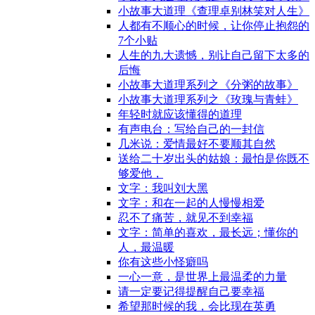
小故事大道理《查理卓别林笑对人生》
人都有不顺心的时候，让你停止抱怨的
7个小贴
人生的九大遗憾，别让自己留下太多的
后悔
小故事大道理系列之《分粥的故事》
小故事大道理系列之《玫瑰与青蛙》
年轻时就应该懂得的道理
有声电台：写给自己的一封信
几米说：爱情最好不要顺其自然
送给二十岁出头的姑娘：最怕是你既不
够爱他，
文字：我叫刘大黑
文字：和在一起的人慢慢相爱
忍不了痛苦，就见不到幸福
文字：简单的喜欢，最长远；懂你的
人，最温暖
你有这些小怪癖吗
一心一意，是世界上最温柔的力量
请一定要记得提醒自己要幸福
希望那时候的我，会比现在英勇