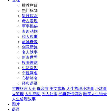
发现
推荐栏目
热门标签
科技探索
考古发现
军事揭秘
奇趣动物
囧人糗事
灵异奇谈
创意新鲜
名人轶事
新奇世界
投资理财
生活常识
个性网名
心情签名
经典语录
哲理格言大全
母亲节
美文赏析
人生哲理小故事
小故事
大道理
人生感悟
为人处事
经典爱情诗歌
唯美人生语录
人生哲理故事
图片
语录