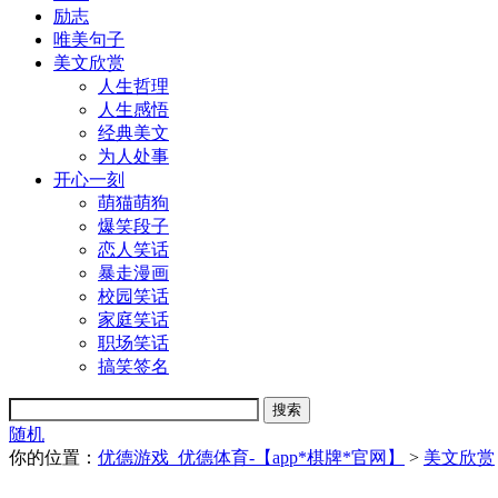
励志
唯美句子
美文欣赏
人生哲理
人生感悟
经典美文
为人处事
开心一刻
萌猫萌狗
爆笑段子
恋人笑话
暴走漫画
校园笑话
家庭笑话
职场笑话
搞笑签名
随机
你的位置：
优德游戏_优德体育-【app*棋牌*官网】
>
美文欣赏