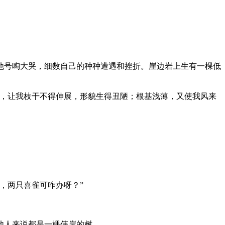
号啕大哭，细数自己的种种遭遇和挫折。崖边岩上生有一棵低
，让我枝干不得伸展，形貌生得丑陋；根基浅薄，又使我风来
，两只喜雀可咋办呀？”
他人来说都是一棵伟岸的树。