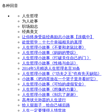
各种回音
人生哲理
为人处事
职场励志
经典美文
让你终身受益经典励志小故事【连载中】
处世哲学：十七个幸福相关的真理
人生哲理小故事《不要和老鼠比赛》
人生哲理小故事《妈妈的赞叹》
人生哲理小故事《打破关住自己的门 》
人生哲理小故事《性格与命运》
2014年5月精选人生哲理名言30条
人生哲理小故事《“功夫之王”也有先天缺陷》
小故事《把鸡蛋放在一个篮子里并看好它》
人生哲理小故事《可怕的虚假安全》
人生哲理小故事《想像的力量》
人生哲理小故事《别忘了谢谢》
高考状元孙苗的人生逆行
给人留面子，给自己铺后路
人生一定要懂得人情世故