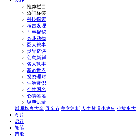
发现
推荐栏目
热门标签
科技探索
考古发现
军事揭秘
奇趣动物
囧人糗事
灵异奇谈
创意新鲜
名人轶事
新奇世界
投资理财
生活常识
个性网名
心情签名
经典语录
哲理格言大全
母亲节
美文赏析
人生哲理小故事
小故事大
图片
语录
随笔
诗歌