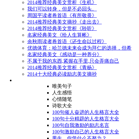
2014推荐经典美文赏析《生机》
我们可以转身，但是不必回头。
周国平读者卷首语《有所敬畏》
2014推荐经典美文摘抄《走出去》
2014推荐经典美文赏析《聆听》
名家经典美文《给人生算帐》
余秋雨读者卷首语《还生命以过程》
优德体育：哈兰德未来会成为拜仁的选择，但希
名家经典美文《感动是一种养分》
不属于我的东西,紧握在手里,只会弄痛自己
2014推荐经典美文赏析《青杨》
2014十大经典必读励志美文摘抄
唯美句子
人生感悟
心情随笔
诗歌大全
100句催人奋进的人生格言大全
100句十分精辟的人生格言大全
100句自我激励的励志名言
100句激励自己的人生格言大全
男生，你凭什么不努力？