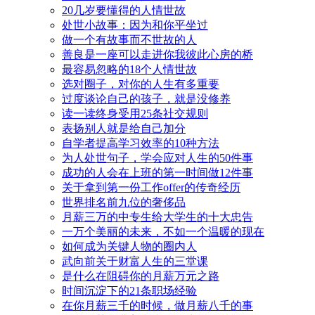
20几岁要懂得的人情世故
处世小故事：因为和你平坐过
做一个有故事而不世故的人
善良是一座可以走进你我彼此心房的桥
最容易忽略的18个人情世故
选对圈子，对你的人生有多重要
过度谈论自己的孩子，就是没修养
读一读终身受用25条社交规则
表扬别人就是给自己加分
自学者提高学习效率的10种方法
为人处世句子，学会应对人生的50件事
成功的人会在上班的第一时间做12件事
关于拿到第一份工作offer的传奇经历
世界排名前九位的奢侈品
月薪三万的中专生给大学生的十大忠告
一万个美丽的未来，不如一个温暖的现在
如何成为关键人物的圈内人
武向前关于财富人生的三堂课
是什么在阻碍你的月薪万元之路
时间沉淀下的21条职场经验
在你月薪三千的时候，做月薪八千的事