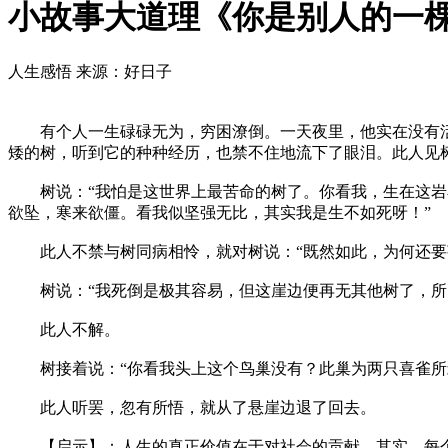
小故事大道理《你是别人的一
人生感悟
来源：好日子
有个人一生碌碌无为，穷困潦倒。一天夜里，他实在没有活
矮的树，听到它的种种经历，也禁不住地流下了眼泪。此人见树
树说：“我怕是这世界上最苦命的树了。你看我，生在这岩石
欲坠，寒来欲僵。看我似坚强无比，其实我是生不如死呀！”
此人不禁与树同病相怜，就对树说：“既然如此，为何还要
树说：“我死倒是极其容易，但这崖边便再无其他树了，所
此人不解。
树接着说：“你看我头上这个鸟巢没有？此巢为两只喜雀所筑
此人听罢，忽有所悟，就从了悬崖边退了回去。
【启示】：人生的真正价值在于对社会的贡献。其实，每个