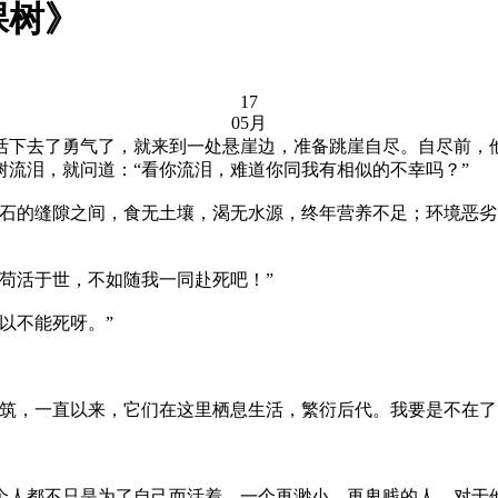
棵树》
17
05月
下去了勇气了，就来到一处悬崖边，准备跳崖自尽。自尽前，他
流泪，就问道：“看你流泪，难道你同我有相似的不幸吗？”
的缝隙之间，食无土壤，渴无水源，终年营养不足；环境恶劣
苟活于世，不如随我一同赴死吧！”
以不能死呀。”
，一直以来，它们在这里栖息生活，繁衍后代。我要是不在了
人都不只是为了自己而活着，一个再渺小、再卑贱的人，对于