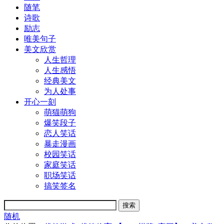
随笔
诗歌
励志
唯美句子
美文欣赏
人生哲理
人生感悟
经典美文
为人处事
开心一刻
萌猫萌狗
爆笑段子
恋人笑话
暴走漫画
校园笑话
家庭笑话
职场笑话
搞笑签名
随机