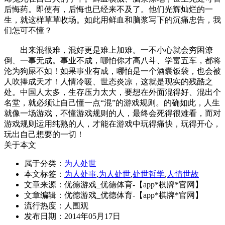
后悔药。即使有，后悔也已经来不及了。他们光辉灿烂的一
生，就这样草草收场。如此用鲜血和脑浆写下的沉痛忠告，我
们怎可不懂？
出来混很难，混好更是难上加难。一不小心就会穷困潦
倒、一事无成。事业不成，哪怕你才高八斗、学富五车，都将
沦为狗屎不如！如果事业有成，哪怕是一个酒囊饭袋，也会被
人吹捧成天才！人情冷暖、世态炎凉，这就是现实的残酷之
处。中国人太多，生存压力太大，要想在外面混得好、混出个
名堂，就必须让自己懂一点“混”的游戏规则。的确如此，人生
就像一场游戏，不懂游戏规则的人，最终会死得很难看，而对
游戏规则运用纯熟的人，才能在游戏中玩得痛快，玩得开心，
玩出自己想要的一切！
关于本文
属于分类：
为人处世
本文标签：
为人处事
,
为人处世
,
处世哲学
,
人情世故
文章来源：优德游戏_优德体育-【app*棋牌*官网】
文章编辑：优德游戏_优德体育-【app*棋牌*官网】
流行热度：
人围观
发布日期：2014年05月17日