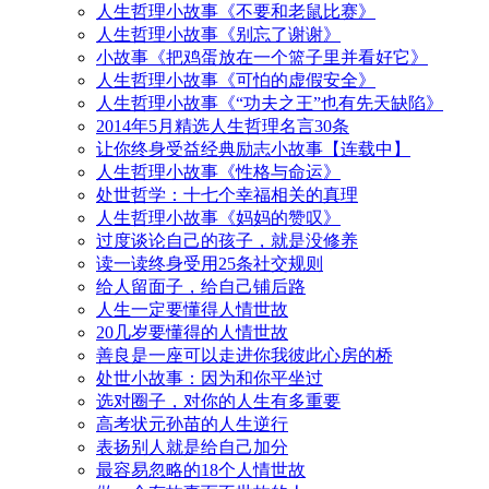
人生哲理小故事《不要和老鼠比赛》
人生哲理小故事《别忘了谢谢》
小故事《把鸡蛋放在一个篮子里并看好它》
人生哲理小故事《可怕的虚假安全》
人生哲理小故事《“功夫之王”也有先天缺陷》
2014年5月精选人生哲理名言30条
让你终身受益经典励志小故事【连载中】
人生哲理小故事《性格与命运》
处世哲学：十七个幸福相关的真理
人生哲理小故事《妈妈的赞叹》
过度谈论自己的孩子，就是没修养
读一读终身受用25条社交规则
给人留面子，给自己铺后路
人生一定要懂得人情世故
20几岁要懂得的人情世故
善良是一座可以走进你我彼此心房的桥
处世小故事：因为和你平坐过
选对圈子，对你的人生有多重要
高考状元孙苗的人生逆行
表扬别人就是给自己加分
最容易忽略的18个人情世故