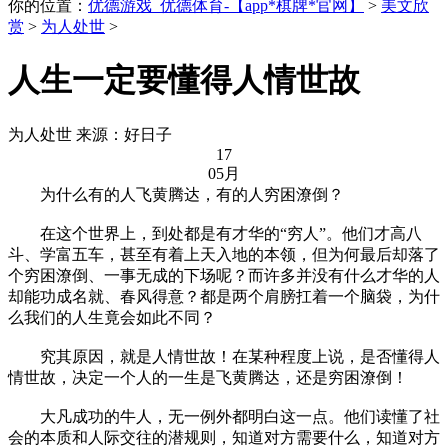
你的位置：
优德游戏_优德体育-【app*棋牌*官网】
>
美文欣
赏
>
为人处世
>
人生一定要懂得人情世故
为人处世
来源：好日子
17
05月
为什么有的人飞黄腾达，有的人穷困潦倒？
在这个世界上，到处都是有才华的“穷人”。他们才高八
斗、学富五车，甚至有着上天入地的本领，但为何最后却落了
个穷困潦倒、一事无成的下场呢？而许多并没有什么才华的人
却能功成名就、春风得意？都是两个肩膀扛着一个脑袋，为什
么我们的人生竟会如此不同？
究其原因，就是人情世故！在某种程度上说，是否懂得人
情世故，决定一个人的一生是飞黄腾达，还是穷困潦倒！
大凡成功的牛人，无一例外都明白这一点。他们读懂了社
会的本质和人际交往的潜规则，知道对方需要什么，知道对方