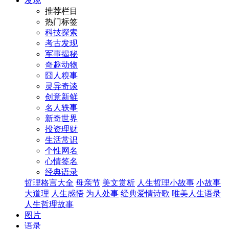
发现
推荐栏目
热门标签
科技探索
考古发现
军事揭秘
奇趣动物
囧人糗事
灵异奇谈
创意新鲜
名人轶事
新奇世界
投资理财
生活常识
个性网名
心情签名
经典语录
哲理格言大全
母亲节
美文赏析
人生哲理小故事
小故事
大道理
人生感悟
为人处事
经典爱情诗歌
唯美人生语录
人生哲理故事
图片
语录