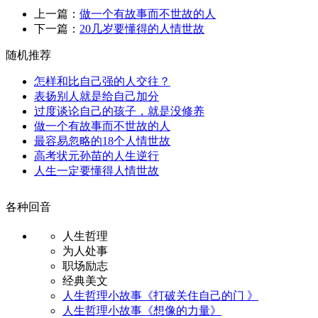
上一篇：
做一个有故事而不世故的人
下一篇：
20几岁要懂得的人情世故
随机推荐
怎样和比自己强的人交往？
表扬别人就是给自己加分
过度谈论自己的孩子，就是没修养
做一个有故事而不世故的人
最容易忽略的18个人情世故
高考状元孙苗的人生逆行
人生一定要懂得人情世故
各种回音
人生哲理
为人处事
职场励志
经典美文
人生哲理小故事《打破关住自己的门 》
人生哲理小故事《想像的力量》