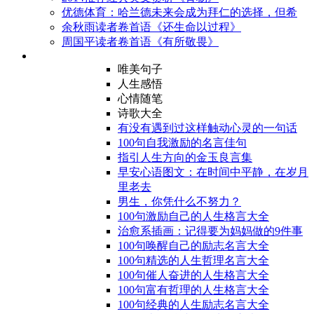
优德体育：哈兰德未来会成为拜仁的选择，但希
余秋雨读者卷首语《还生命以过程》
周国平读者卷首语《有所敬畏》
唯美句子
人生感悟
心情随笔
诗歌大全
有没有遇到过这样触动心灵的一句话
100句自我激励的名言佳句
指引人生方向的金玉良言集
早安心语图文：在时间中平静，在岁月
里老去
男生，你凭什么不努力？
100句激励自己的人生格言大全
治愈系插画：记得要为妈妈做的9件事
100句唤醒自己的励志名言大全
100句精选的人生哲理名言大全
100句催人奋进的人生格言大全
100句富有哲理的人生格言大全
100句经典的人生励志名言大全