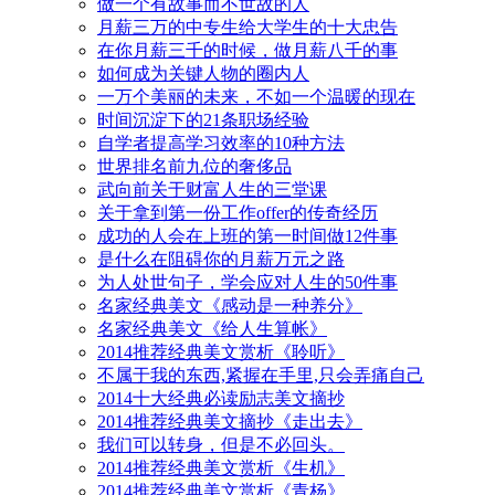
做一个有故事而不世故的人
月薪三万的中专生给大学生的十大忠告
在你月薪三千的时候，做月薪八千的事
如何成为关键人物的圈内人
一万个美丽的未来，不如一个温暖的现在
时间沉淀下的21条职场经验
自学者提高学习效率的10种方法
世界排名前九位的奢侈品
武向前关于财富人生的三堂课
关于拿到第一份工作offer的传奇经历
成功的人会在上班的第一时间做12件事
是什么在阻碍你的月薪万元之路
为人处世句子，学会应对人生的50件事
名家经典美文《感动是一种养分》
名家经典美文《给人生算帐》
2014推荐经典美文赏析《聆听》
不属于我的东西,紧握在手里,只会弄痛自己
2014十大经典必读励志美文摘抄
2014推荐经典美文摘抄《走出去》
我们可以转身，但是不必回头。
2014推荐经典美文赏析《生机》
2014推荐经典美文赏析《青杨》