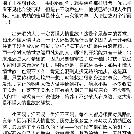
脑子里在想什么——要想钓到鱼，就要像鱼那样思考！你几乎
看不见他奔波劳碌，但是在不动声色中，他就已经实现人生目
标。他们成功的密码是什么？其实很简单，人情世故四个字而
已！
出来混的人，一定要懂人情世故！这是个最基本的要求。
如果不懂人情世故，一个人还出来混什么呢？因为从一开始就
注定了没有成功的可能，这样折腾下去也只是白白浪费精力。
而一个对人情世故运用纯熟的人，哪怕刚开始能力差一些，出
来混还是大有希望的，因为只要他掌握了这一独门绝技，就迟
早能够迎来命运的转机。哪怕你是一名武林高手，如果不懂人
情世故，也混不长久，肯定会混到走投无路的地步。这是真
理。只要你稍微动脑想一想，就能想出很多身边的事实。你会
发现，真正的聪明人做人做事恰到好处、滴水不漏，不仅收获
了实利，也落下了美名；而有的人则刀子嘴豆腐心，不少帮别
人的忙，却没有一个说他好，培养了不少敌人在身边。这大都
是不懂人情世故的缘故。
生容易，活容易，生活不容易。每个人都必须面对残酷的
竞争！因为不懂人情世故，历史上很多立下汗马功劳的功臣名
将，最后落了个被诛杀的下场——他们没有倒在敌人的剑下，
却冤死在自己人的手中。鲜血横溅、脑浆涂地，世上无处可售