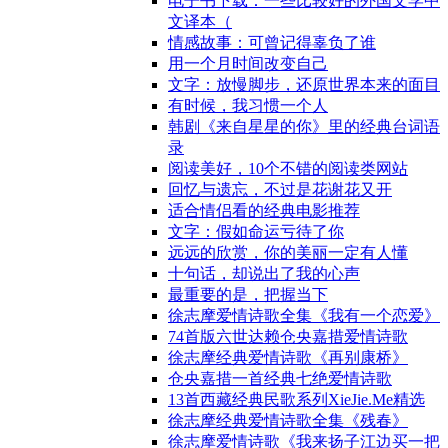
电子书下载：一些比较好的外国文学中
文译本（
情感故事：可曾记得辜负了谁
用一个月时间改变自己
文字：放慢脚步，还原世界本来的面目
有时候，我习惯一个人
韩剧《来自星星的你》里的经典台词语
录
阅读美好，10个不错的阅读类网站
回忆与遗忘，不过是花谢花又开
适合情侣看的经典电影推荐
文字：假如命运亏待了你
远远的欣赏，你的美丽一定有人懂
十句话，却说出了我的心声
最重要的是，把握当下
徐志摩爱情诗歌全集《我有一个恋爱》
74首版六世达赖仓央嘉措爱情诗歌
徐志摩经典爱情诗歌《再别康桥》
仓央嘉措一首经典七绝爱情诗歌
13首西藏经典民歌系列XieJie.Me精选
徐志摩经典爱情诗歌全集《残春》
徐志摩爱情诗歌《我来扬子江边买一把