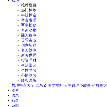
发现
推荐栏目
热门标签
科技探索
考古发现
军事揭秘
奇趣动物
囧人糗事
灵异奇谈
创意新鲜
名人轶事
新奇世界
投资理财
生活常识
个性网名
心情签名
经典语录
哲理格言大全
母亲节
美文赏析
人生哲理小故事
小故事大
图片
语录
随笔
诗歌