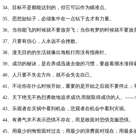
34、目标不是都能达到的，但它可以作为瞄准点。
35、思想如钻子，必须集中在一点钻下去才有力量。
36、当你能飞的时候就不要放弃飞；当你有梦的时候就不要放
37、只要有信心，人永远不会挫败。
38、漫无目的的生活就像出海航行而没有指南针。
39、成功的秘诀，是在养成迅速去做的习惯，要趁着潮水涨
40、人只要不失去方向，就不会失去自己。
41、不论你在什么时候开始，重要的是开始之后就不要停止；
42、天下绝无不热烈勇敢地追求成功,而能取得成功的人。—
43、乐观者在灾祸中看到机会，悲观者在机会中看到灾祸。
44、有勇气并不表示恐惧不存在，而是敢面对恐惧克服恐惧。
45、用最少的悔恨面对过去；用最少的浪费面对现在；用最多