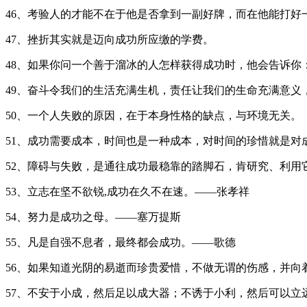
46、考验人的才能不在于他是否拿到一副好牌，而在他能打好
47、挫折其实就是迈向成功所应缴的学费。
48、如果你问一个善于溜冰的人怎样获得成功时，他会告诉你
49、奋斗令我们的生活充满生机，责任让我们的生命充满意义
50、一个人失败的原因，在于本身性格的缺点，与环境无关。
51、成功需要成本，时间也是一种成本，对时间的珍惜就是对
52、障碍与失败，是通往成功最稳靠的踏脚石，肯研究、利用
53、立志在坚不欲锐,成功在久不在速。——张孝祥
54、努力是成功之母。——塞万提斯
55、凡是自强不息者，最终都会成功。——歌德
56、如果知道光阴的易逝而珍贵爱惜，不做无谓的伤感，并
57、不安于小成，然后足以成大器；不诱于小利，然后可以立