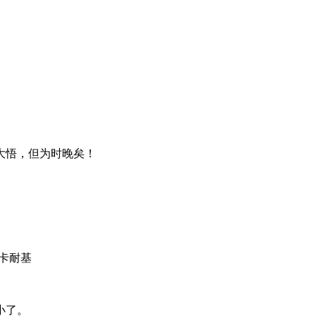
。
大悟，但为时晚矣！
卡耐基
。
小了。