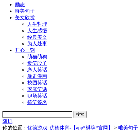
励志
唯美句子
美文欣赏
人生哲理
人生感悟
经典美文
为人处事
开心一刻
萌猫萌狗
爆笑段子
恋人笑话
暴走漫画
校园笑话
家庭笑话
职场笑话
搞笑签名
随机
你的位置：
优德游戏_优德体育-【app*棋牌*官网】
>
唯美句子