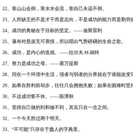
22、靠山山会倒，靠水水会流，靠自己永远不倒。
23、人所缺乏的不是才干而是志向，不是成功的能力而是勤劳
24、成功的奥秘在于目标的坚定。——迪斯雷利
25、瀑布对悬崖无可畏惧，所以唱出气势磅礴的生命之歌。
26、成功，是内心的造就。——拉尔夫.M.福特
27、努力是成功之母。——塞万提斯
28、同在一个环境中生活，强者与弱者的分界就在于谁能改变
29、如果在胜利前却步，往往只会拥抱失败；如果在困难时坚
30、不达成功誓不休。——陈潭秋
31、觉得自己做的到和做不到，其实只在一念之间。
32、一个今天胜过两个明天。
33、“不可能”只存在于蠢人的字典里。