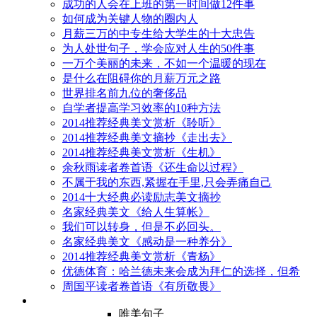
成功的人会在上班的第一时间做12件事
如何成为关键人物的圈内人
月薪三万的中专生给大学生的十大忠告
为人处世句子，学会应对人生的50件事
一万个美丽的未来，不如一个温暖的现在
是什么在阻碍你的月薪万元之路
世界排名前九位的奢侈品
自学者提高学习效率的10种方法
2014推荐经典美文赏析《聆听》
2014推荐经典美文摘抄《走出去》
2014推荐经典美文赏析《生机》
余秋雨读者卷首语《还生命以过程》
不属于我的东西,紧握在手里,只会弄痛自己
2014十大经典必读励志美文摘抄
名家经典美文《给人生算帐》
我们可以转身，但是不必回头。
名家经典美文《感动是一种养分》
2014推荐经典美文赏析《青杨》
优德体育：哈兰德未来会成为拜仁的选择，但希
周国平读者卷首语《有所敬畏》
唯美句子