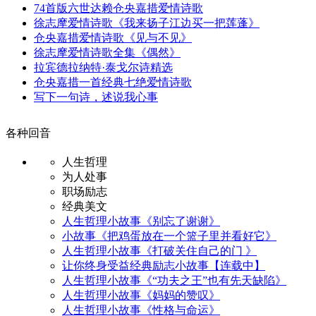
74首版六世达赖仓央嘉措爱情诗歌
徐志摩爱情诗歌《我来扬子江边买一把莲蓬》
仓央嘉措爱情诗歌《见与不见》
徐志摩爱情诗歌全集《偶然》
拉宾德拉纳特·泰戈尔诗精选
仓央嘉措一首经典七绝爱情诗歌
写下一句诗，述说我心事
各种回音
人生哲理
为人处事
职场励志
经典美文
人生哲理小故事《别忘了谢谢》
小故事《把鸡蛋放在一个篮子里并看好它》
人生哲理小故事《打破关住自己的门 》
让你终身受益经典励志小故事【连载中】
人生哲理小故事《“功夫之王”也有先天缺陷》
人生哲理小故事《妈妈的赞叹》
人生哲理小故事《性格与命运》