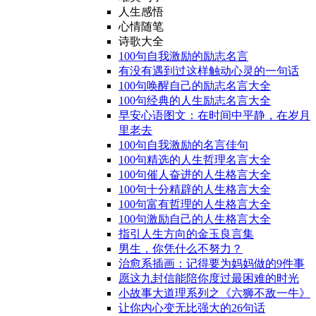
人生感悟
心情随笔
诗歌大全
100句自我激励的励志名言
有没有遇到过这样触动心灵的一句话
100句唤醒自己的励志名言大全
100句经典的人生励志名言大全
早安心语图文：在时间中平静，在岁月
里老去
100句自我激励的名言佳句
100句精选的人生哲理名言大全
100句催人奋进的人生格言大全
100句十分精辟的人生格言大全
100句富有哲理的人生格言大全
100句激励自己的人生格言大全
指引人生方向的金玉良言集
男生，你凭什么不努力？
治愈系插画：记得要为妈妈做的9件事
愿这九封信能陪你度过最困难的时光
小故事大道理系列之《六狮不敌一牛》
让你内心变无比强大的26句话