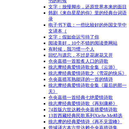
书的时候
文字：放慢脚步，还原世界本来的面目
韩剧《来自星星的你》里的经典台词语
录
电子书下载：一些比较好的外国文学中
文译本（
文字：假如命运亏待了你
阅读美好，10个不错的阅读类网站
有时候，我习惯一个人
回忆与遗忘，不过是花谢花又开
仓央嘉措一首脍炙人口的诗歌
徐志摩经典爱情诗歌全集《云游》
徐志摩经典爱情诗歌之《雪花的快乐》
仓央嘉措耳熟能详的一首的情诗
徐志摩经典爱情诗歌全集《最后的那一
天》
仓央嘉措一首经典七绝爱情诗歌
徐志摩经典爱情诗歌《再别康桥》
74首版六世达赖仓央嘉措爱情诗歌
13首西藏经典民歌系列XieJie.Me精选
徐志摩的经典爱情诗《再不见雷峰》
曾缄译古本六世达赖仓央嘉措诗集