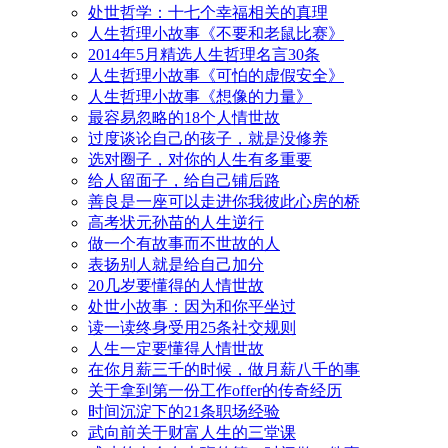
处世哲学：十七个幸福相关的真理
人生哲理小故事《不要和老鼠比赛》
2014年5月精选人生哲理名言30条
人生哲理小故事《可怕的虚假安全》
人生哲理小故事《想像的力量》
最容易忽略的18个人情世故
过度谈论自己的孩子，就是没修养
选对圈子，对你的人生有多重要
给人留面子，给自己铺后路
善良是一座可以走进你我彼此心房的桥
高考状元孙苗的人生逆行
做一个有故事而不世故的人
表扬别人就是给自己加分
20几岁要懂得的人情世故
处世小故事：因为和你平坐过
读一读终身受用25条社交规则
人生一定要懂得人情世故
在你月薪三千的时候，做月薪八千的事
关于拿到第一份工作offer的传奇经历
时间沉淀下的21条职场经验
武向前关于财富人生的三堂课