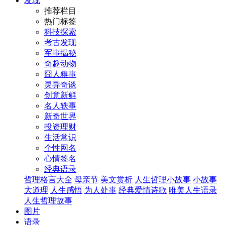
发现
推荐栏目
热门标签
科技探索
考古发现
军事揭秘
奇趣动物
囧人糗事
灵异奇谈
创意新鲜
名人轶事
新奇世界
投资理财
生活常识
个性网名
心情签名
经典语录
哲理格言大全
母亲节
美文赏析
人生哲理小故事
小故事
大道理
人生感悟
为人处事
经典爱情诗歌
唯美人生语录
人生哲理故事
图片
语录