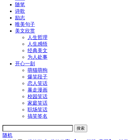
随笔
诗歌
励志
唯美句子
美文欣赏
人生哲理
人生感悟
经典美文
为人处事
开心一刻
萌猫萌狗
爆笑段子
恋人笑话
暴走漫画
校园笑话
家庭笑话
职场笑话
搞笑签名
随机